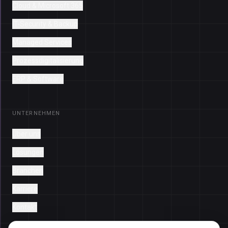
Cloud & Microsoft 365
IT-Security & Backup
Managed Services
Prozessdigitalisierung
ERP & Software
UNTERNEHMEN
Über uns
Lösungen
Branchen
Karriere
Kontakt